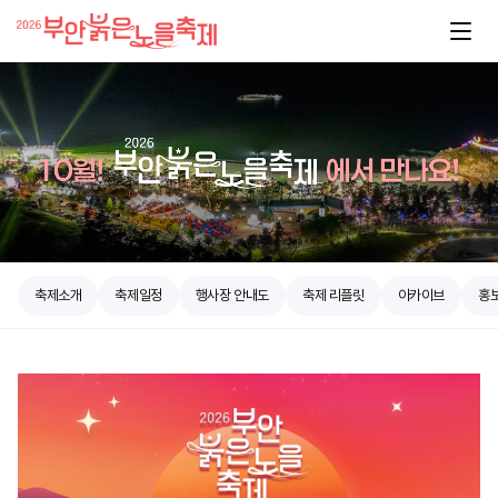
축제소개
축제일정
행사장 안내도
축제 리플릿
아카이브
홍