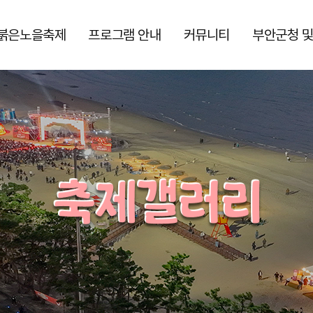
붉은노을축제
프로그램 안내
커뮤니티
부안군청 및
그램
일정
특별프로그램
행사장 안내도
공지사항
부안군청
보도자료
체험프로그램
축제 리플릿
부안관광
축제 갤러리
아카이브
상설프로그램
홍