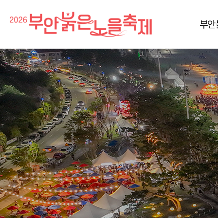
부안
축제소개
공연프로
축제