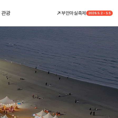
 관광
부안마실축제
2026. 5. 2 ~ 5. 5
보영상
먹거리존
오시는 길