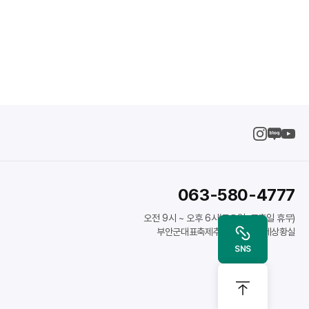
063-580-4777
오전 9시 ~ 오후 6시(토요일, 공휴일 휴무)
부안군대표축제추진위원회 축제상황실
인스타
SNS
블로그