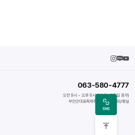
063-580-4777
오전 9시 ~ 오후 6시(토요일, 공휴일 휴무)
부안군대표축제추진위원회 축제상황실
인스타
SNS
블로그