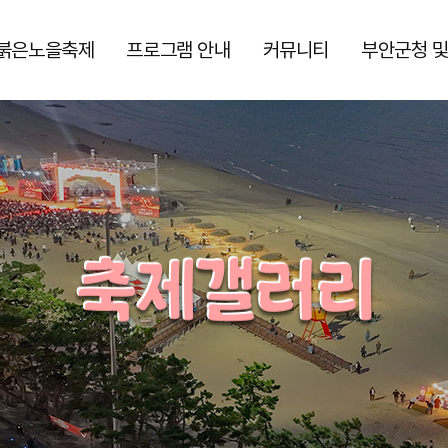
붉은노을축제
프로그램 안내
커뮤니티
부안군청 및
그램
일정
특별프로그램
행사장 안내도
공지사항
부안군청
보도자료
체험프로그램
축제 리플릿
부안관광
축제 갤러리
아카이브
상설프로그램
홍