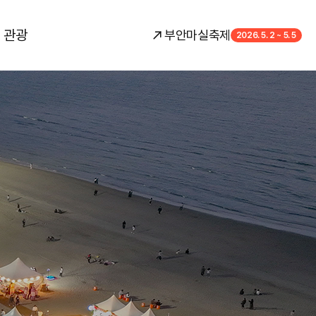
 관광
부안마실축제
2026. 5. 2 ~ 5. 5
보영상
먹거리존
오시는 길