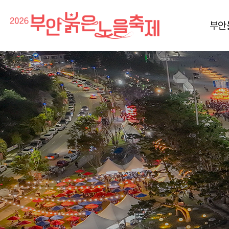
부안
축제소개
공연프로
축제